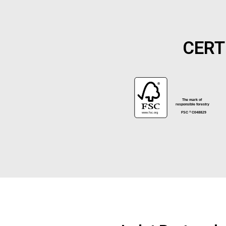
CERT
®
The mark of
responsible forestry
www.fsc.org
FSC
C048829
®