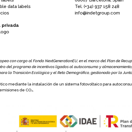
 labels
08007 Barcelona, ​​Spain
ble data labels
Tel. (+34) 937 158 248
icios
info@indetgroup.com
 privada
logo
ea con cargo al Fondo NextGenerationEU, en el marco del Plan de Recupera
tro del programa de incentivos ligados al autoconsumo y almacenamiento, 
o para la Transición Ecológica y el Reto Demográfico, gestionado por la Junt
ico mediante la instalación de un sistema fotovoltaico para autocons
 emisiones de CO₂.