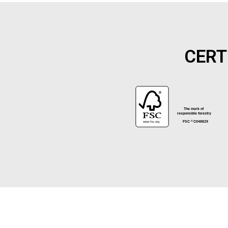
CERT
®
The mark of
responsible forestry
www.fsc.org
FSC
C048829
®