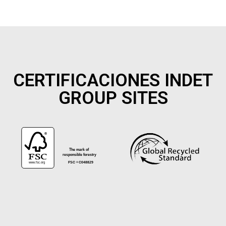
CERTIFICACIONES INDET
GROUP SITES
®
The mark of
responsible forestry
www.fsc.org
FSC
C048829
®