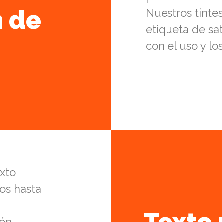
n de
Nuestros tinte
etiqueta de sat
con el uso y lo
xto
os hasta
Texto 
ión