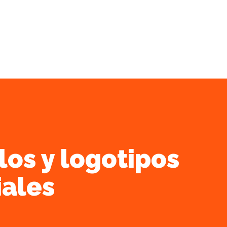
os y logotipos
iales