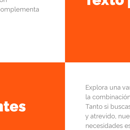
e complementa
Explora una var
la combinación
ntes
Tanto si busca
y atrevido, nu
necesidades es