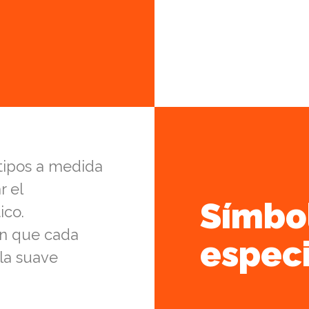
otipos a medida
r el
Símbol
ico.
an que cada
espec
la suave