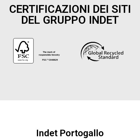
CERTIFICAZIONI DEI SITI
DEL GRUPPO INDET
®
The mark of
responsible forestry
www.fsc.org
FSC
C048829
®
Indet Portogallo